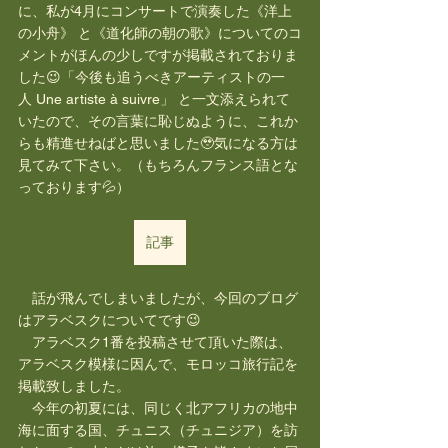
に、私が4月にコンサートで演奏した《洋上
の小舟》 と《道化師の朝の歌》についてのコ
メントがほんの少しですが掲載されておりま
した😉「今後も追うべきアーティストの一
人 Une artiste à suivre」 と一文添えられて
いたので、その言葉に恥じぬように、これか
らも精進せねばと思いました🥹気になる方は
見てみて下さい。（もちろんフランス語とな
っております💦） 
記事
　話が飛んでしまいましたが、今回のブログ
はアラベスクについてです😉
　アラベスク1番を投稿させて頂いた際は、
アラベスク模様に因んで、モロッコ旅行記を
掲載致しました。
　今年の初夏には、同じく北アフリカの地中
海に面する国、チュニス（チュニジア）を訪