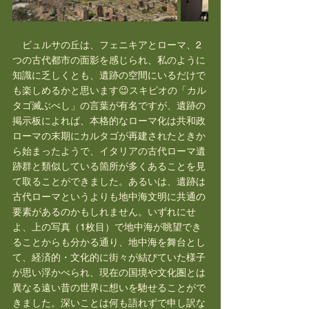
　ビュルサの丘は、フェニキアとローマ、2
つの古代都市の面影を感じられ、私のように
知識に乏しくとも、遺跡の空間にいるだけで
も楽しめるかと思います😉スキピオの「カル
タゴ滅ぶべし」の言葉が有名ですが、遺跡の
掲示板によれば、本格的なローマ化は共和政
ローマの末期にカルタゴが再建されたときか
ら始まったようで、イタリアの古代ローマ遺
跡群と類似している箇所が多くあることを見
て取ることができました。あるいは、遺跡は
古代ローマというよりも地中海文明に共通の
要素があるのかもしれません。いずれにせ
よ、上の写真（1枚目）で地中海が眺望でき
ることからも分かる通り、地中海を舞台とし
て、経済的・文化的に街々が結びていた様子
が思い浮かべられ、現在の国境や文化圏とは
異なる遠い昔の世界に想いを馳せることがで
きました。深いことは何も語れずで申し訳な